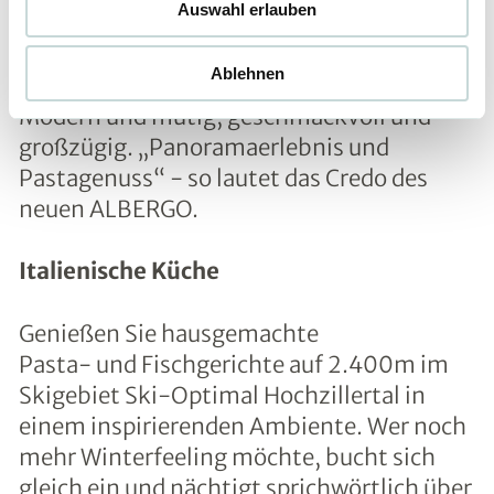
Auswahl erlauben
Passione
Ablehnen
Das ALBERGO ist NEU und ANDERS!
Modern und mutig, geschmackvoll und
großzügig. „Panoramaerlebnis und
Pastagenuss“ - so lautet das Credo des
neuen ALBERGO.
Italienische Küche
Genießen Sie hausgemachte
Pasta- und Fischgerichte auf 2.400m im
Skigebiet Ski-Optimal Hochzillertal in
einem inspirierenden Ambiente. Wer noch
mehr Winterfeeling möchte, bucht sich
gleich ein und nächtigt sprichwörtlich über